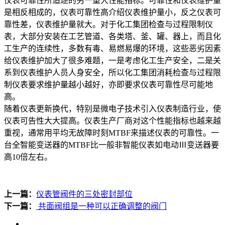
仪表可靠性所追逐的另一重大性能指标。可靠性和仪表维护量
是相反相成的，仪表可靠性高介绍仪表维护量小，反之仪表可
靠性差，仪表维护量就大。对于化工集团检查与过程限制仪
表，大部分安装在工艺管道、各类塔、釜、罐、器上，而且化
工生产的连续性，多数有毒、易燃易爆的环境，这些恶劣因素
给仪表维护加大了很多难题，一是考虑化工生产安全，二是关
系到仪表维护人员人身安全，所以化工集团消耗检查与过程限
制仪表要求维护量越小越好，亦即要求仪表可靠性尽可能地
高。
随着仪表更新换代，特别是微电子技术引入仪表制造行业，使
仪表可告性大大提高。仪表生产厂商对这个性能指标也越来越
重视，通常用平均无故障时刻MTBF来描述仪表的可靠性。一
台全智能变送器的MTBF比一般非智能仪表如电动Ⅲ变送器要
高10倍左右。
上一篇：
仪表管阀件的三处密封部位
下一篇：
共面阀组是一种可以正确调整的阀门