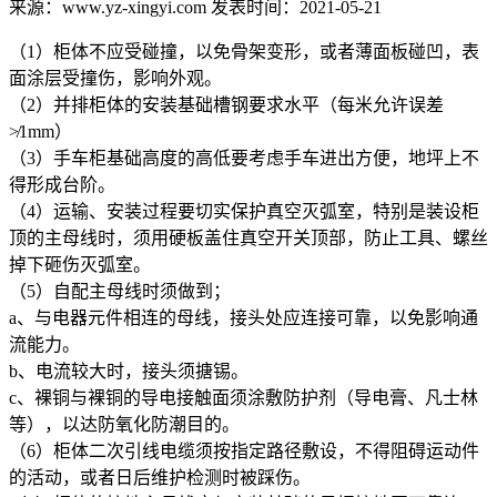
来源：www.yz-xingyi.com 发表时间：2021-05-21
（1）柜体不应受碰撞，以免骨架变形，或者薄面板碰凹，表
面涂层受撞伤，影响外观。
（2）并排柜体的安装基础槽钢要求水平（每米允许误差
≯1mm）
（3）手车柜基础高度的高低要考虑手车进出方便，地坪上不
得形成台阶。
（4）运输、安装过程要切实保护真空灭弧室，特别是装设柜
顶的主母线时，须用硬板盖住真空开关顶部，防止工具、螺丝
掉下砸伤灭弧室。
（5）自配主母线时须做到；
a、与电器元件相连的母线，接头处应连接可靠，以免影响通
流能力。
b、电流较大时，接头须搪锡。
c、裸铜与裸铜的导电接触面须涂敷防护剂（导电膏、凡士林
等），以达防氧化防潮目的。
（6）柜体二次引线电缆须按指定路径敷设，不得阻碍运动件
的活动，或者日后维护检测时被踩伤。