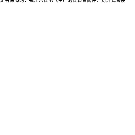
量是有保障的，镇江兴仪电气生产的仪表管阀件、对焊式管接