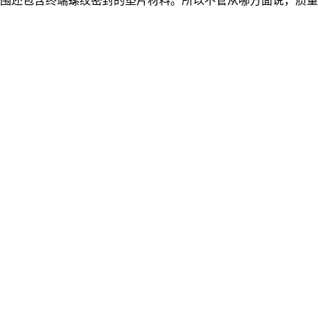
范围还包含终端螺纹密封的垫片材料。所以不管从哪方面说，质
！