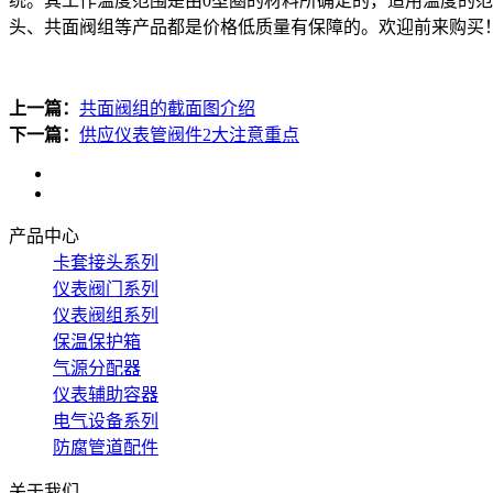
统。其工作温度范围是由0型圈的材料所确定的，适用温度的
头、共面阀组等产品都是价格低质量有保障的。欢迎前来购买
上一篇：
共面阀组的截面图介绍
下一篇：
供应仪表管阀件2大注意重点
产品中心
卡套接头系列
仪表阀门系列
仪表阀组系列
保温保护箱
气源分配器
仪表辅助容器
电气设备系列
防腐管道配件
关于我们